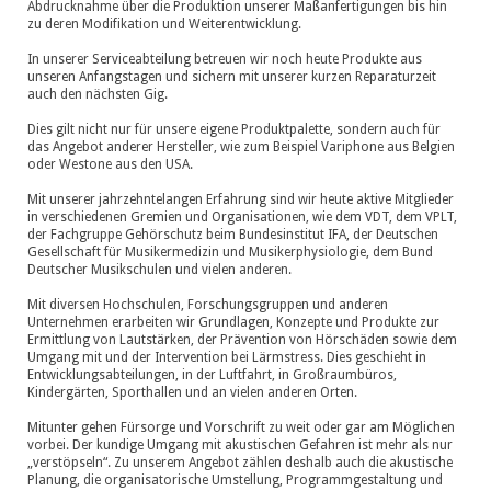
Abdrucknahme über die Produktion unserer Maßanfertigungen bis hin
zu deren Modifikation und Weiterentwicklung.
In unserer Serviceabteilung betreuen wir noch heute Produkte aus
unseren Anfangstagen und sichern mit unserer kurzen Reparaturzeit
auch den nächsten Gig.
Dies gilt nicht nur für unsere eigene Produktpalette, sondern auch für
das Angebot anderer Hersteller, wie zum Beispiel Variphone aus Belgien
oder Westone aus den USA.
Mit unserer jahrzehntelangen Erfahrung sind wir heute aktive Mitglieder
in verschiedenen Gremien und Organisationen, wie dem VDT, dem VPLT,
der Fachgruppe Gehörschutz beim Bundesinstitut IFA, der Deutschen
Gesellschaft für Musikermedizin und Musikerphysiologie, dem Bund
Deutscher Musikschulen und vielen anderen.
Mit diversen Hochschulen, Forschungsgruppen und anderen
Unternehmen erarbeiten wir Grundlagen, Konzepte und Produkte zur
Ermittlung von Lautstärken, der Prävention von Hörschäden sowie dem
Umgang mit und der Intervention bei Lärmstress. Dies geschieht in
Entwicklungsabteilungen, in der Luftfahrt, in Großraumbüros,
Kindergärten, Sporthallen und an vielen anderen Orten.
Mitunter gehen Fürsorge und Vorschrift zu weit oder gar am Möglichen
vorbei. Der kundige Umgang mit akustischen Gefahren ist mehr als nur
„verstöpseln“. Zu unserem Angebot zählen deshalb auch die akustische
Planung, die organisatorische Umstellung, Programmgestaltung und