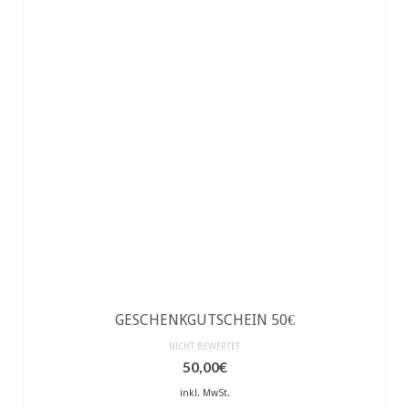
auf.
Die
Optionen
können
auf
der
Produktseite
gewählt
werden
GESCHENKGUTSCHEIN 50€
NICHT BEWERTET
50,00
€
inkl. MwSt.