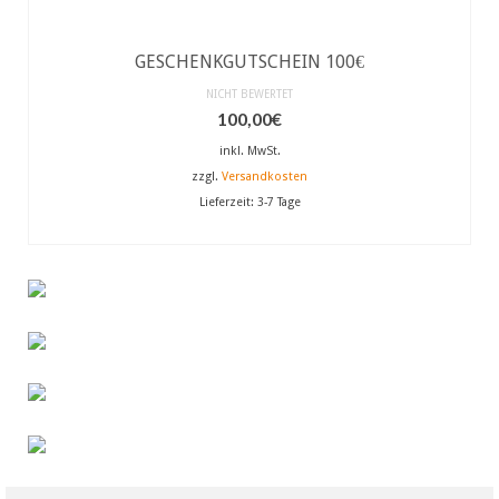
GESCHENKGUTSCHEIN 100€
NICHT BEWERTET
100,00
€
inkl. MwSt.
zzgl.
Versandkosten
Lieferzeit:
3-7 Tage
AUSFÜHRUNG WÄHLEN
Dieses
Produkt
weist
mehrere
Varianten
auf.
Die
Optionen
können
auf
der
Produktseite
gewählt
werden