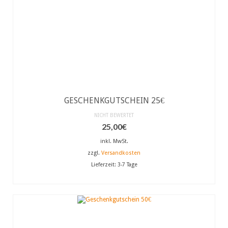
GESCHENKGUTSCHEIN 25€
NICHT BEWERTET
25,00
€
inkl. MwSt.
zzgl.
Versandkosten
Lieferzeit:
3-7 Tage
AUSFÜHRUNG WÄHLEN
Dieses
Produkt
weist
mehrere
Varianten