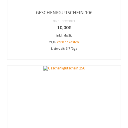
GESCHENKGUTSCHEIN 10€
NICHT BEWERTET
10,00
€
inkl. MwSt.
zzgl.
Versandkosten
Lieferzeit:
3-7 Tage
AUSFÜHRUNG WÄHLEN
Dieses
Produkt
weist
mehrere
Varianten
auf.
Die
Optionen
können
auf
der
Produktseite
gewählt
werden