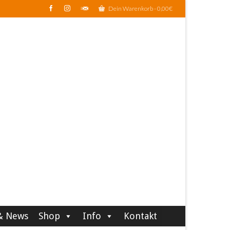
Dein Warenkorb
-
0,00
€
& News
Shop
Info
Kontakt