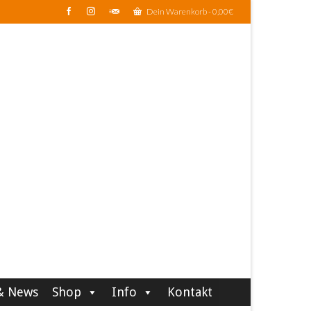
Dein Warenkorb
-
0,00
€
& News
Shop
Info
Kontakt