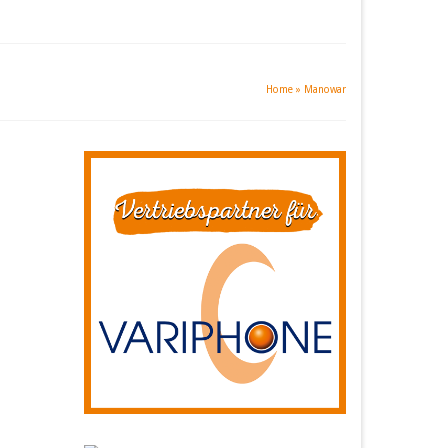
Home
»
Manowar
6
JUNI 2017
 \m/