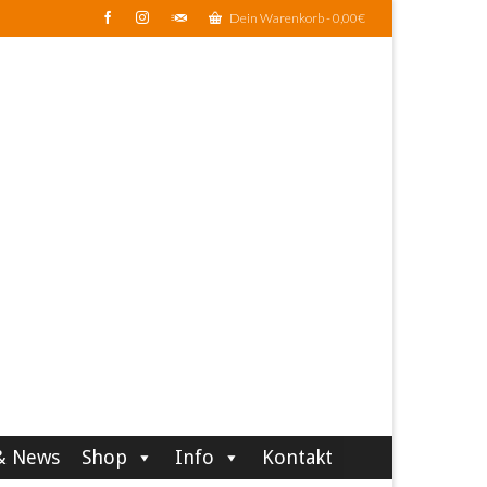
Dein Warenkorb
-
0,00
€
& News
Shop
Info
Kontakt