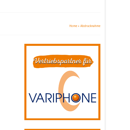
Home
»
Abdrucknahme
18
JULI 2017
eim
,