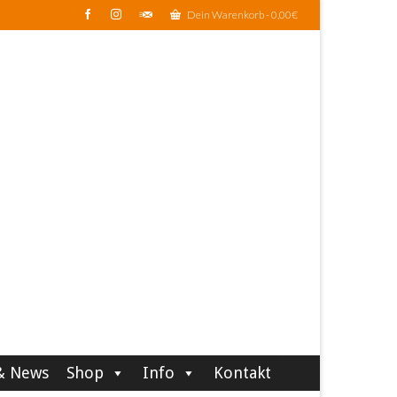
Dein Warenkorb
-
0,00
€
& News
Shop
Info
Kontakt