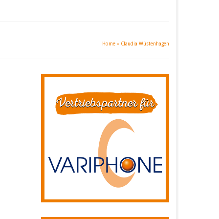
Home
»
Claudia Wüstenhagen
10
JUNI 2017
agen
espräch
d auch
ren
,
ZEIT