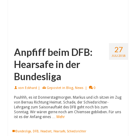
27
Anpfiff beim DFB:
JULI 2018
Hearsafe in der
Bundesliga
von
Eckhard
|
Gepostet in
Blog
,
News
|
0
Puuhhh, es ist Donnerstagmorgen. Markus und ich sitzen im Zug
von Bernau Richtung Heimat. Schade, der Schiedsrichter-
Lehrgang zum Saisonauftakt des DFB geht noch bis zum
Sonntag. Wir wären gerne noch am Chiemsee geblieben. Für uns
ist es der Anfang eines …
Mehr
Bundesliga
,
DFB
,
Headset
,
Hearsafe
,
Schiedsrichter