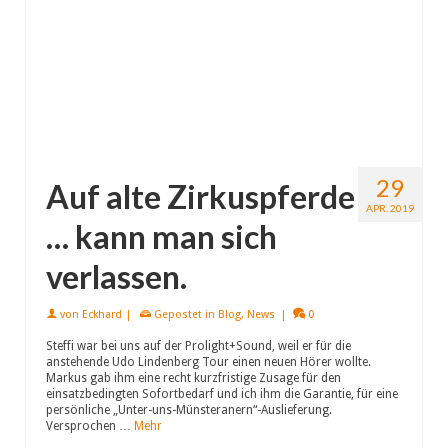
29
Auf alte Zirkuspferde
APR. 2019
… kann man sich
verlassen.
von
Eckhard
|
Gepostet in
Blog
,
News
|
0
Steffi war bei uns auf der Prolight+Sound, weil er für die
anstehende Udo Lindenberg Tour einen neuen Hörer wollte.
Markus gab ihm eine recht kurzfristige Zusage für den
einsatzbedingten Sofortbedarf und ich ihm die Garantie, für eine
persönliche „Unter-uns-Münsteranern“-Auslieferung.
Versprochen …
Mehr