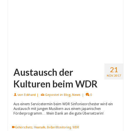
21
Austausch der
NOV. 2017
Kulturen beim WDR
von
Eckhard
|
Gepostet in
Blog
,
News
|
0
Aus einem Servicetermin beim WDR Sinfonieorchester wird ein
Austausch mit jungen Musikern aus einem japanischen
Förderprogramm… Mein Dank an die gute Übersetzerin!
Gehörschutz
,
Hearsafe
,
In-Ear-Monitoring
,
WDR