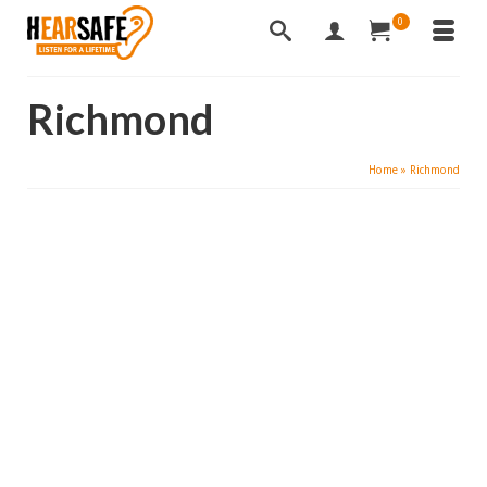
0
Richmond
Home
»
Richmond