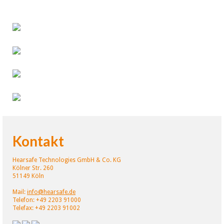
Hearsafe hört zu
,
Municipal Waste
,
Nuclear Blast
,
Richmond
,
Thrash Metal
,
USA
Kontakt
Hearsafe Technologies GmbH & Co. KG
Kölner Str. 260
51149 Köln
Mail:
info@hearsafe.de
Telefon: +49 2203 91000
Telefax: +49 2203 91002